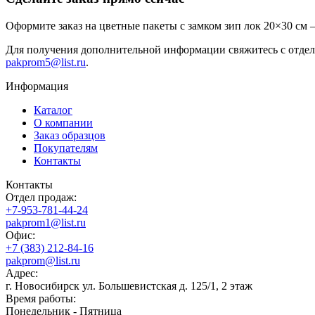
Оформите заказ на цветные пакеты с замком зип лок 20×30 см 
Для получения дополнительной информации свяжитесь с отделом
pakprom5@list.ru
.
Информация
Каталог
О компании
Заказ образцов
Покупателям
Контакты
Контакты
Отдел продаж:
+7-953-781-44-24
pakprom1@list.ru
Офис:
+7 (383) 212-84-16
pakprom@list.ru
Адрес:
г. Новосибирск ул. Большевистская д. 125/1, 2 этаж
Время работы:
Понедельник - Пятница