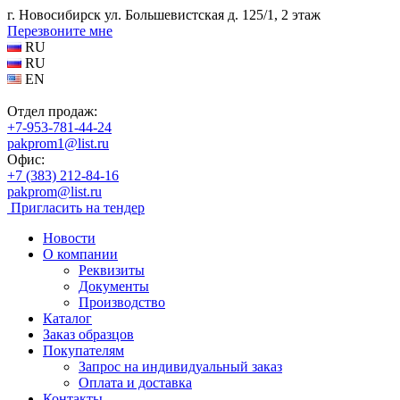
г. Новосибирск ул. Большевистская д. 125/1, 2 этаж
Перезвоните мне
RU
RU
EN
Отдел продаж:
+7-953-781-44-24
pakprom1@list.ru
Офис:
+7 (383) 212-84-16
pakprom@list.ru
Пригласить на тендер
Новости
О компании
Реквизиты
Документы
Производство
Каталог
Заказ образцов
Покупателям
Запрос на индивидуальный заказ
Оплата и доставка
Контакты