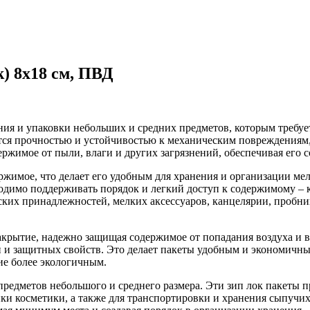
k) 8x18 см, ПВД
ния и упаковки небольших и средних предметов, которым требуе
ся прочностью и устойчивостью к механическим повреждениям, 
ржимое от пыли, влаги и других загрязнений, обеспечивая его с
держимое, что делает его удобным для хранения и организации м
одимо поддерживать порядок и легкий доступ к содержимому – ка
ских принадлежностей, мелких аксессуаров, канцелярии, пробни
крытие, надежно защищая содержимое от попадания воздуха и вл
ти и защитных свойств. Это делает пакеты удобным и экономичн
ие более экологичным.
предметов небольшого и среднего размера. Эти зип лок пакеты п
ки косметики, а также для транспортировки и хранения сыпучих