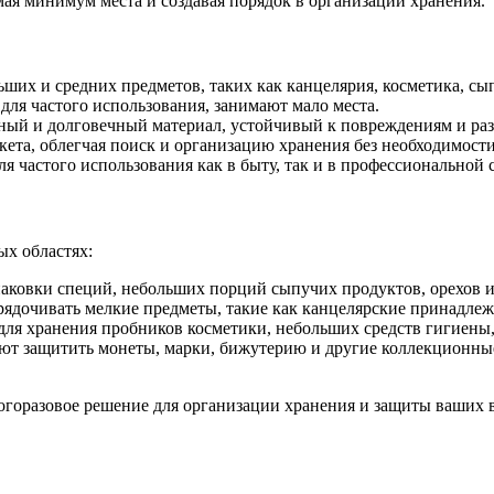
мая минимум места и создавая порядок в организации хранения.
ших и средних предметов, таких как канцелярия, косметика, сы
для частого использования, занимают мало места.
ный и долговечный материал, устойчивый к повреждениям и ра
кета, облегчая поиск и организацию хранения без необходимост
я частого использования как в быту, так и в профессиональной 
ых областях:
паковки специй, небольших порций сыпучих продуктов, орехов и
ядочивать мелкие предметы, такие как канцелярские принадлежн
ля хранения пробников косметики, небольших средств гигиены, 
т защитить монеты, марки, бижутерию и другие коллекционные
огоразовое решение для организации хранения и защиты ваших 