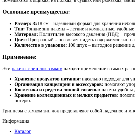
помещаются в ящиках, на полках, в сумках или рюкзаках, зани
Основные преимущества:
Размер:
8x18 см – идеальный формат для хранения неболь
Тип:
Тонкие зип пакеты – легкие и компактные, удобные 
Материал:
Полиэтилен высокого давления (ПВД) – проч
Цвет:
Прозрачный – позволяет видеть содержимое зип па
Количество в упаковке:
100 штук – выгодное решение дл
Применение:
Эти
пакеты с зип лок замком
находят применение в самых разн
Хранение продуктов питания:
идеально подходят для у
Организация канцелярии и аксессуаров:
помогают упор
Косметика и средства личной гигиены:
пакеты удобны д
Хранение коллекционных и мелких предметов:
помогаю
потерю.
Грипперы с замком зип лок представляют собой надежное и мн
Информация
Каталог